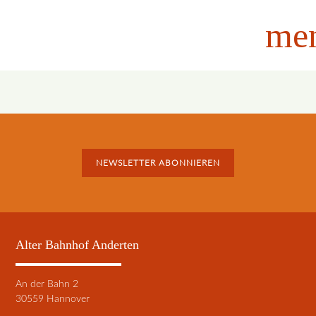
me
NEWSLETTER ABONNIEREN
Alter Bahnhof Anderten
An der Bahn 2
30559 Hannover