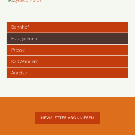
Bahnhof
Fotogalerien
Presse
RadWandern
Anreise
NEWSLETTER ABONNIEREN